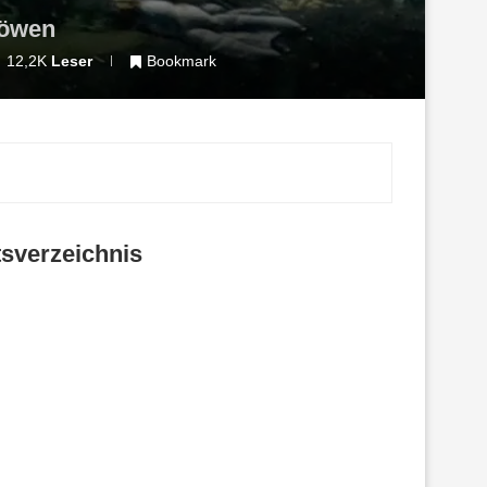
löwen
12,2K
Leser
Bookmark
tsverzeichnis