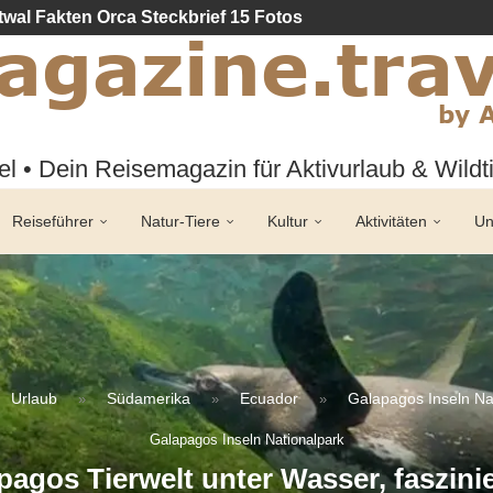
twal Fakten Orca Steckbrief 15 Fotos
l • Dein Reisemagazin für Aktivurlaub & Wild
Reiseführer
Natur-Tiere
Kultur
Aktivitäten
Un
Urlaub
Südamerika
Ecuador
Galapagos Inseln Na
»
»
»
Galapagos Inseln Nationalpark
pagos Tierwelt unter Wasser, faszini