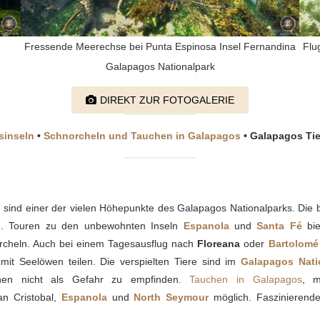
Fressende Meerechse bei Punta Espinosa Insel Fernandina
Flu
Galapagos Nationalpark
DIREKT ZUR FOTOGALERIE
sinseln
•
Schnorcheln und Tauchen in Galapagos
• Galapagos Tie
sind einer der vielen Höhepunkte des Galapagos Nationalparks. Die
e. Touren zu den unbewohnten Inseln
Espanola
und
Santa Fé
bie
rcheln. Auch bei einem Tagesausflug nach
Floreana
oder
Bartolomé
t Seelöwen teilen. Die verspielten Tiere sind im
Galapagos Nati
hen nicht als Gefahr zu empfinden.
Tauchen in Galapagos
, m
an Cristobal,
Espanola
und
North Seymour
möglich. Faszinierende