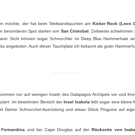
hen möchte, der hat beim Steilwandtauchen am
Kicker Rock (Leon 
m besonderen Spot starten von
San Cristobal
. Zeitweise schwimmen 
larer Sicht können sogar Schnorchler im Deep Blue Hammerhaie se
s angeboten. Auch dieser Tauchplatz ich bekannt als guter Hammerha
kommen nur auf wenigen Inseln des Galapagos Archipels vor und ihre
uziert. Im bewohnten Bereich der
Insel Isabela
lebt sogar eine kleine 
mit Deiner Schnorchel-Ausrüstung und etwas Glück Pinguine auf eig
l Fernandina
und bei Cape Douglas auf der
Rückseite von Isabe