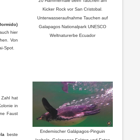
20 Hammerhaie beim Tauchen am
Kicker Rock vor San Cristobal.
Unterwasseraufnahme Tauchen auf
Dormido)
Galapagos Nationalpark UNESCO
auch hier
Weltnaturerbe Ecuador
hen. Von
i-Spot.
 Zahl hat
Kolonie in
ene Faust
Endemischer Galápagos-Pinguin
la
beste
Isabela, Galapagos Fakten und Fotos