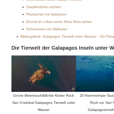
Seepferdchen sichten
Plantschen mit Seebären
Einmal im Leben einen Mola Mola sehen
Schwimmen mit Walhaien
Bildergalerie: Galapagos Tierwelt unter Wasser – Ein Parad
Die Tierwelt der Galapagos Inseln unter 
Grüne Meeresschildkröte Kicker Rock
20 Hammerhaie Tauc
San Cristobal Galapagos Tierwelt unter
Rock vor San C
Wasser
Galapagosinsel