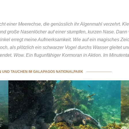
cht einer Meerechse, die genüsslich ihr Algenmahl verzehrt. Kl
nd große Nasenlöcher auf einer stumpfen, kurzen Nase. Dann ve
el erregt meine Aufmerksamkeit. Wie auf ein magisches Zeichen
noch, als plötzlich ein schwarzer Vogel durchs Wasser gleitet 
eendet. Wow. Ein flugunfähiger Kormoran in Aktion. Im Minutenta
 UND TAUCHEN IM GALAPAGOS NATIONALPARK