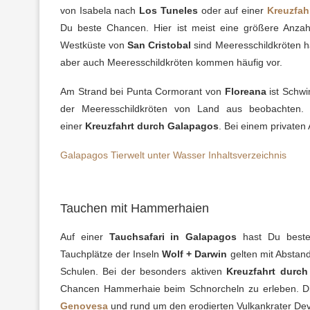
von Isabela nach
Los Tuneles
oder auf einer
Kreuzfah
Du beste Chancen. Hier ist meist eine größere Anza
Westküste von
San Cristobal
sind Meeresschildkröten h
aber auch Meeresschildkröten kommen häufig vor.
Am Strand bei Punta Cormorant von
Floreana
ist Schwi
der Meeresschildkröten von Land aus beobachten.
einer
Kreuzfahrt durch Galapagos
. Bei einem privaten 
Galapagos Tierwelt unter Wasser Inhaltsverzeichnis
Tauchen mit Hammerhaien
Auf einer
Tauchsafari in Galapagos
hast Du beste 
Tauchplätze der Inseln
Wolf + Darwin
gelten mit Abstan
Schulen. Bei der besonders aktiven
Kreuzfahrt durc
Chancen Hammerhaie beim Schnorcheln zu erleben. Dies
Genovesa
und rund um den erodierten Vulkankrater Dev