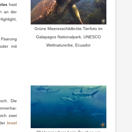
elas
hast
h an der
ighlight,
Grüne Meeresschildkröte Tierfoto im
Galapagos Nationalpark, UNESCO
e Paarung
Weltnaturerbe, Ecuador
der mit
sch. Die
ammerhai-
eich zwei
 der
Insel