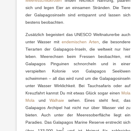
Meeresschildkröten
finden reichlich Nahrung, paaren
sich und legen Eier an einsamen Stränden. Die Tiere
der Galapagosinseln sind entspannt und lassen sich
bestens beobachten.
Zusätzlich begeistert das UNESCO Weltnaturerbe auch
unter Wasser mit
endemischen Arten
, die besondere
Tierarten der Galapagos-Inseln, die weltweit nur hier
leben. Meerechsen beim Fressen beobachten, mit
Galapagos Pinguinen schnorcheln und in einer
verspielten Kolonie von Galapagos Seelöwen
schwimmen – all das wird rund um die Galapagosinseln
unter Wasser Wirklichkeit. Bei Tauchsafaris oder auf
Kreuzfahrt kannst Du mit etwas Glück sogar einen
Mola
Mola
und
Walhaie
sehen. Eines steht fest, das
Galapagos Archipel hat nicht nur über Wasser viel zu
bieten. Auch unter der Meeresoberfläche liegt ein
Paradies. Das Galapagos Marine Reserve erstreckt sich
2
über 133.000 km
und ist Heimat für zahlreiche