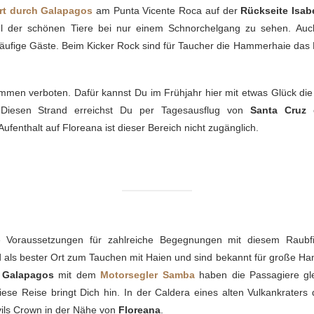
rt durch Galapagos
am Punta Vicente Roca auf der
Rückseite Isab
hl der schönen Tiere bei nur einem Schnorchelgang zu sehen. Auc
äufige Gäste. Beim Kicker Rock sind für Taucher die Hammerhaie das H
mmen verboten. Dafür kannst Du im Frühjahr hier mit etwas Glück di
 Diesen Strand erreichst Du per Tagesausflug von
Santa Cruz
o
Aufenthalt auf Floreana ist dieser Bereich nicht zugänglich.
Voraussetzungen für zahlreiche Begegnungen mit diesem Raubfi
d als bester Ort zum Tauchen mit Haien und sind bekannt für große H
h Galapagos
mit dem
Motorsegler Samba
haben die Passagiere gl
e Reise bringt Dich hin. In der Caldera eines alten Vulkankraters
ils Crown in der Nähe von
Floreana
.