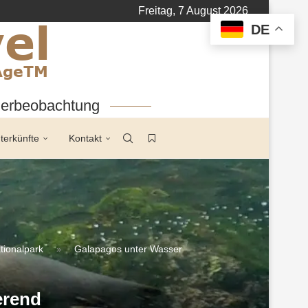
Freitag, 7 August 2026
DE
tierbeobachtung
terkünfte
Kontakt
tionalpark
Galapagos unter Wasser
»
erend