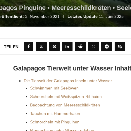
pagos Pinguine • Meeresschildkröten • See
röffentlicht:
3. November 2021
Letztes Update
11. Juni 2025
TEILEN
Galapagos Tierwelt unter Wasser Inhal
Die Tierwelt der Galapagos Inseln unter Wasser
Schwimmen mit Seelöwen
Schnorcheln mit Weißspitzen-Riffhaien
Beobachtung von Meeresschildkröten
Tauchen mit Hammerhaien
Schnorcheln mit Pinguinen
Meerechsen unter Wasser erleben