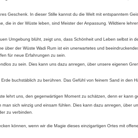
tbares Geschenk. In dieser Stille kannst du die Welt mit entspanntem 
 die in der Wüste leben, sind Meister der Anpassung. Wildtiere lehren 
rauen Umgebung blüht, zeigt uns, dass Schönheit und Leben selbst in d
ne über der Wüste Wadi Rum ist ein unerwartetes und beeindruckendes 
ffen für neue Erfahrungen zu sein.
t endlos zu sein. Dies kann uns dazu anregen, über unsere eigenen Gre
ie Erde buchstäblich zu berühren. Das Gefühl von feinem Sand in den 
ste lehrt uns, den gegenwärtigen Moment zu schätzen, denn er kann ge
n man sich winzig und einsam fühlen. Dies kann dazu anregen, über u
der zu verbinden.
ecken können, wenn wir die Magie dieses einzigartigen Ortes mit off