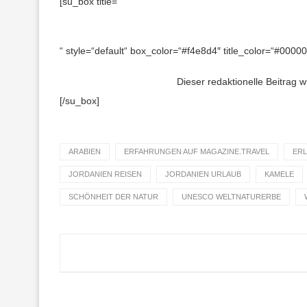
[su_box title=“
“ style=“default“ box_color=“#f4e8d4″ title_color=“#000000
Dieser redaktionelle Beitrag 
[/su_box]
ARABIEN
ERFAHRUNGEN AUF MAGAZINE.TRAVEL
ERL
JORDANIEN REISEN
JORDANIEN URLAUB
KAMELE
SCHÖNHEIT DER NATUR
UNESCO WELTNATURERBE