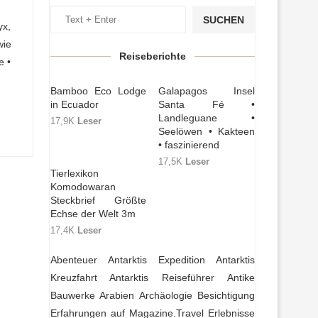
SUCHEN
x,
wie
Reiseberichte
e •
Bamboo Eco Lodge
Galapagos Insel
in Ecuador
Santa Fé •
Landleguane •
17,9K
Leser
Seelöwen • Kakteen
• faszinierend
17,5K
Leser
Tierlexikon
Komodowaran
Steckbrief Größte
Echse der Welt 3m
17,4K
Leser
Abenteuer
Antarktis Expedition
Antarktis
Kreuzfahrt
Antarktis Reiseführer
Antike
Bauwerke
Arabien
Archäologie
Besichtigung
Erfahrungen auf Magazine.Travel
Erlebnisse