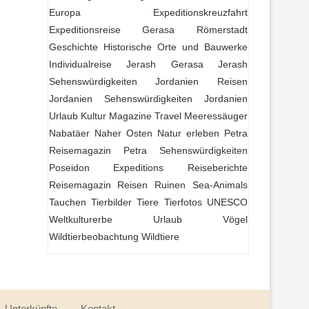
Europa
Expeditionskreuzfahrt
Expeditionsreise
Gerasa Römerstadt
Geschichte
Historische Orte und Bauwerke
Individualreise
Jerash Gerasa
Jerash
Sehenswürdigkeiten
Jordanien Reisen
Jordanien Sehenswürdigkeiten
Jordanien
Urlaub
Kultur
Magazine Travel
Meeressäuger
Nabatäer
Naher Osten
Natur erleben
Petra
Reisemagazin
Petra Sehenswürdigkeiten
Poseidon Expeditions
Reiseberichte
Reisemagazin
Reisen
Ruinen
Sea-Animals
Tauchen
Tierbilder
Tiere
Tierfotos
UNESCO
Weltkulturerbe
Urlaub
Vögel
Wildtierbeobachtung
Wildtiere
Unterkünfte
Kontakt