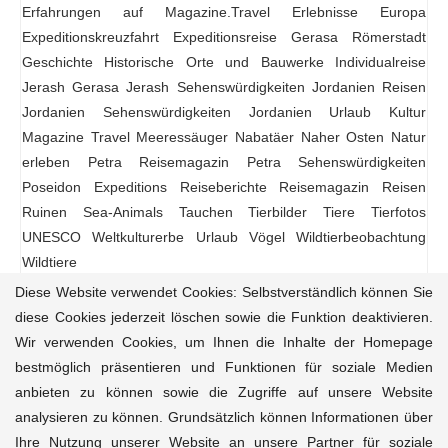
Erfahrungen auf Magazine.Travel
Erlebnisse
Europa
Expeditionskreuzfahrt
Expeditionsreise
Gerasa Römerstadt
Geschichte
Historische Orte und Bauwerke
Individualreise
Jerash Gerasa
Jerash Sehenswürdigkeiten
Jordanien Reisen
Jordanien Sehenswürdigkeiten
Jordanien Urlaub
Kultur
Magazine Travel
Meeressäuger
Nabatäer
Naher Osten
Natur
erleben
Petra Reisemagazin
Petra Sehenswürdigkeiten
Poseidon Expeditions
Reiseberichte
Reisemagazin
Reisen
Ruinen
Sea-Animals
Tauchen
Tierbilder
Tiere
Tierfotos
UNESCO Weltkulturerbe
Urlaub
Vögel
Wildtierbeobachtung
Wildtiere
Diese Website verwendet Cookies: Selbstverständlich können Sie
diese Cookies jederzeit löschen sowie die Funktion deaktivieren.
Wir verwenden Cookies, um Ihnen die Inhalte der Homepage
Reisemagazin
Reiseziele
Reiseführer
Natur-Tiere
bestmöglich präsentieren und Funktionen für soziale Medien
Kultur
Aktivitäten
Unterkünfte
Kontakt
anbieten zu können sowie die Zugriffe auf unsere Website
analysieren zu können. Grundsätzlich können Informationen über
© 2020-2025 Magazine.Travel • Dein Kompass für
Ihre Nutzung unserer Website an unsere Partner für soziale
einzigartigen, ethischen Reisejournalismus • Powered