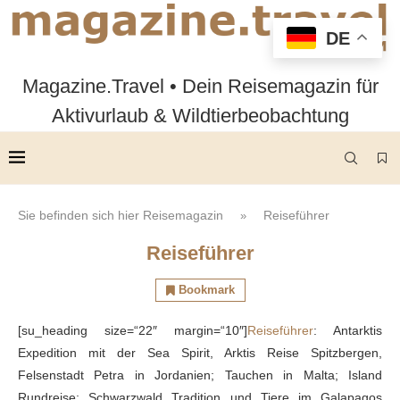
DE
Magazine.Travel • Dein Reisemagazin für
Aktivurlaub & Wildtierbeobachtung
Sie befinden sich hier
Reisemagazin
Reiseführer
»
Reiseführer
Bookmark
[su_heading size=“22″ margin=“10″]
Reiseführer
: Antarktis
Expedition mit der Sea Spirit, Arktis Reise Spitzbergen,
Felsenstadt Petra in Jordanien; Tauchen in Malta; Island
Rundreise; Schwarzwald Tradition und Tiere im Galapagos