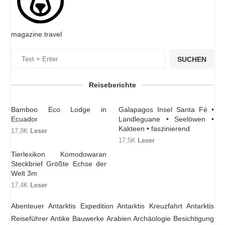
magazine.travel
SUCHEN
Reiseberichte
Bamboo Eco Lodge in
Galapagos Insel Santa Fé •
Ecuador
Landleguane • Seelöwen •
Kakteen • faszinierend
17,8K
Leser
17,5K
Leser
Tierlexikon Komodowaran
Steckbrief Größte Echse der
Welt 3m
17,4K
Leser
Abenteuer
Antarktis Expedition
Antarktis Kreuzfahrt
Antarktis
Reiseführer
Antike Bauwerke
Arabien
Archäologie
Besichtigung