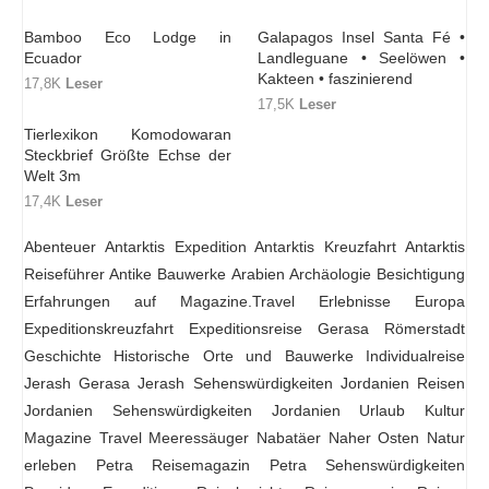
Bamboo Eco Lodge in
Galapagos Insel Santa Fé •
Ecuador
Landleguane • Seelöwen •
Kakteen • faszinierend
17,8K
Leser
17,5K
Leser
Tierlexikon Komodowaran
Steckbrief Größte Echse der
Welt 3m
17,4K
Leser
Abenteuer
Antarktis Expedition
Antarktis Kreuzfahrt
Antarktis
Reiseführer
Antike Bauwerke
Arabien
Archäologie
Besichtigung
Erfahrungen auf Magazine.Travel
Erlebnisse
Europa
Expeditionskreuzfahrt
Expeditionsreise
Gerasa Römerstadt
Geschichte
Historische Orte und Bauwerke
Individualreise
Jerash Gerasa
Jerash Sehenswürdigkeiten
Jordanien Reisen
Jordanien Sehenswürdigkeiten
Jordanien Urlaub
Kultur
Magazine Travel
Meeressäuger
Nabatäer
Naher Osten
Natur
erleben
Petra Reisemagazin
Petra Sehenswürdigkeiten