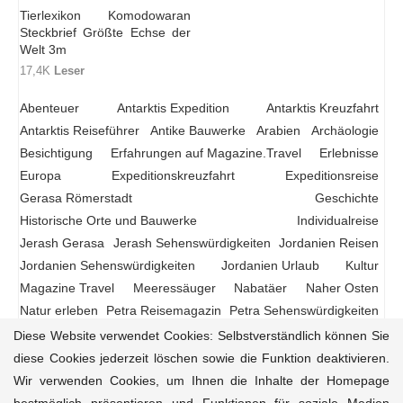
Tierlexikon Komodowaran
Steckbrief Größte Echse der
Welt 3m
17,4K
Leser
Abenteuer
Antarktis Expedition
Antarktis Kreuzfahrt
Antarktis Reiseführer
Antike Bauwerke
Arabien
Archäologie
Besichtigung
Erfahrungen auf Magazine.Travel
Erlebnisse
Europa
Expeditionskreuzfahrt
Expeditionsreise
Gerasa Römerstadt
Geschichte
Historische Orte und Bauwerke
Individualreise
Jerash Gerasa
Jerash Sehenswürdigkeiten
Jordanien Reisen
Jordanien Sehenswürdigkeiten
Jordanien Urlaub
Kultur
Magazine Travel
Meeressäuger
Nabatäer
Naher Osten
Natur erleben
Petra Reisemagazin
Petra Sehenswürdigkeiten
Poseidon Expeditions
Reiseberichte
Reisemagazin
Reisen
Diese Website verwendet Cookies: Selbstverständlich können Sie
Ruinen
Sea-Animals
Tauchen
Tierbilder
Tiere
Tierfotos
diese Cookies jederzeit löschen sowie die Funktion deaktivieren.
UNESCO Weltkulturerbe
Urlaub
Vögel
Wildtierbeobachtung
Wir verwenden Cookies, um Ihnen die Inhalte der Homepage
Wildtiere