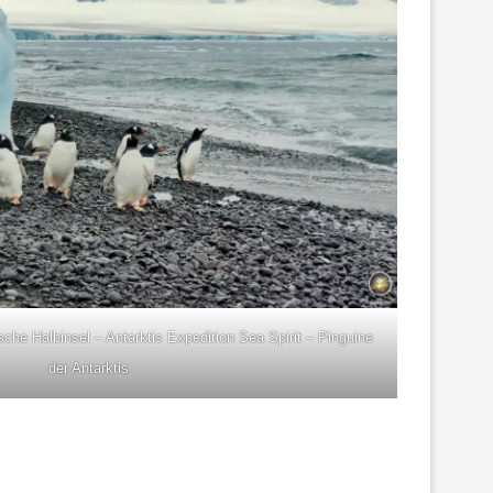
che Halbinsel – Antarktis Expedition Sea Spirit – Pinguine
der Antarktis