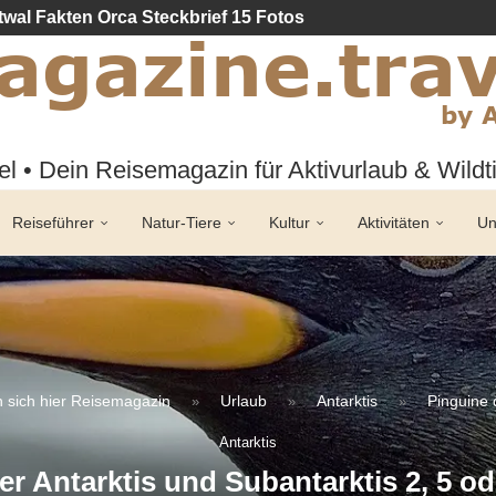
twal Fakten Orca Steckbrief 15 Fotos
l • Dein Reisemagazin für Aktivurlaub & Wild
Reiseführer
Natur-Tiere
Kultur
Aktivitäten
Un
 sich hier
Reisemagazin
Urlaub
Antarktis
Pinguine 
»
»
»
Antarktis
er Antarktis und Subantarktis 2, 5 od