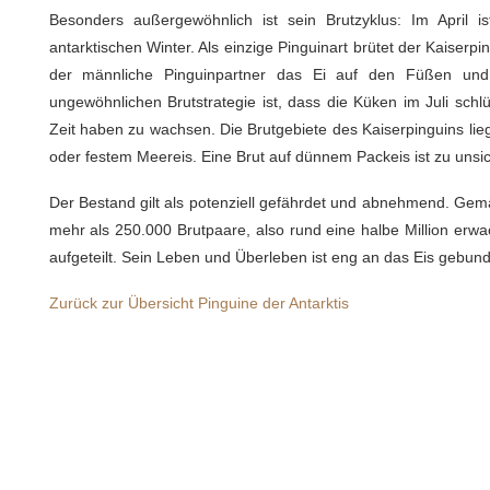
Besonders außergewöhnlich ist sein Brutzyklus: Im April ist
antarktischen Winter. Als einzige Pinguinart brütet der Kaiserp
der männliche Pinguinpartner das Ei auf den Füßen und 
ungewöhnlichen Brutstrategie ist, dass die Küken im Juli sc
Zeit haben zu wachsen. Die Brutgebiete des Kaiserpinguins lie
oder festem Meereis. Eine Brut auf dünnem Packeis ist zu unsi
Der Bestand gilt als potenziell gefährdet und abnehmend. Gemä
mehr als 250.000 Brutpaare, also rund eine halbe Million erwa
aufgeteilt. Sein Leben und Überleben ist eng an das Eis gebun
Zurück zur Übersicht Pinguine der Antarktis