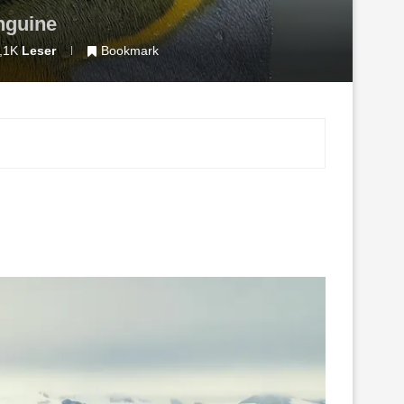
nguine
,1K
Leser
Bookmark