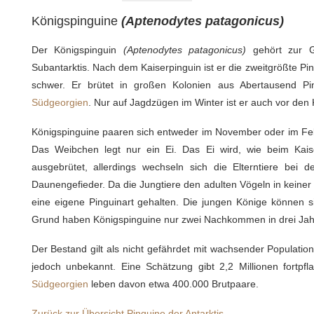
Königspinguine
(Aptenodytes patagonicus)
Der Königspinguin
(Aptenodytes patagonicus)
gehört zur G
Subantarktis. Nach dem Kaiserpinguin ist er die zweitgrößte P
schwer. Er brütet in großen Kolonien aus Abertausend Pin
Südgeorgien
. Nur auf Jagdzügen im Winter ist er auch vor den
Königspinguine paaren sich entweder im November oder im Feb
Das Weibchen legt nur ein Ei. Das Ei wird, wie beim Kais
ausgebrütet, allerdings wechseln sich die Elterntiere bei
Daunengefieder. Da die Jungtiere den adulten Vögeln in keiner 
eine eigene Pinguinart gehalten. Die jungen Könige können s
Grund haben Königspinguine nur zwei Nachkommen in drei Jah
Der Bestand gilt als nicht gefährdet mit wachsender Population
jedoch unbekannt. Eine Schätzung gibt 2,2 Millionen fortpfl
Südgeorgien
leben davon etwa 400.000 Brutpaare.
Zurück zur Übersicht Pinguine der Antarktis