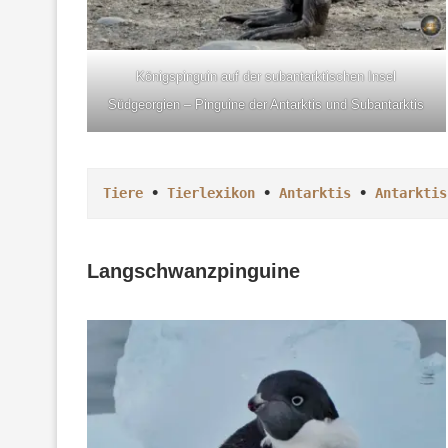
Königspinguin auf der subantarktischen Insel
Südgeorgien – Pinguine der Antarktis und Subantarktis
Tiere
 • 
Tierlexikon
 • 
Antarktis
 • 
Antarktis
Langschwanzpinguine