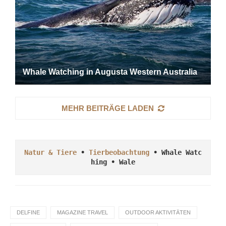
Whale Watching in Augusta Western Australia
MEHR BEITRÄGE LADEN
Natur & Tiere
 • 
Tierbeobachtung
 • Whale Watc
hing 
• Wale
DELFINE
MAGAZINE TRAVEL
OUTDOOR AKTIVITÄTEN