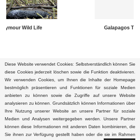
Galapagos Tierwelt unter Wasser, faszinierend
Diese Website verwendet Cookies: Selbstverständlich können Sie
diese Cookies jederzeit löschen sowie die Funktion deaktivieren.
Wir verwenden Cookies, um Ihnen die Inhalte der Homepage
Reisemagazin
Reiseziele
Reiseführer
Natur-Tiere
bestmöglich präsentieren und Funktionen für soziale Medien
Kultur
Aktivitäten
Unterkünfte
Kontakt
anbieten zu können sowie die Zugriffe auf unsere Website
analysieren zu können. Grundsätzlich können Informationen über
© 2020-2025 Magazine.Travel • Dein Kompass für
einzigartigen, ethischen Reisejournalismus • Powered
Ihre Nutzung unserer Website an unsere Partner für soziale
Internethilfe
• Design & Inspiration durch
Platux
Kunst mit
Medien und Analysen weitergegeben werden. Unsere Partner
sozialem Impact für The Peace Nexus. Alle Rechte
können diese Informationen mit anderen Daten kombinieren, die
vorbehalten.
Sie ihnen zur Verfügung gestellt haben oder die sie im Rahmen