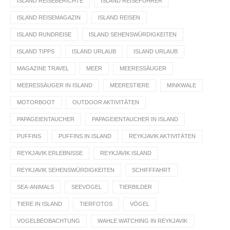
ISLAND REISEBERICHTE
ISLAND REISEFÜHRER
ISLAND REISEMAGAZIN
ISLAND REISEN
ISLAND RUNDREISE
ISLAND SEHENSWÜRDIGKEITEN
ISLAND TIPPS
ISLAND URLAUB
ISLAND URLAUB
MAGAZINE TRAVEL
MEER
MEERESSÄUGER
MEERESSÄUGER IN ISLAND
MEERESTIERE
MINKWALE
MOTORBOOT
OUTDOOR AKTIVITÄTEN
PAPAGEIENTAUCHER
PAPAGEIENTAUCHER IN ISLAND
PUFFINS
PUFFINS IN ISLAND
REYKJAVIK AKTIVITÄTEN
REYKJAVIK ERLEBNISSE
REYKJAVIK ISLAND
REYKJAVIK SEHENSWÜRDIGKEITEN
SCHIFFFAHRT
SEA-ANIMALS
SEEVÖGEL
TIERBILDER
TIERE IN ISLAND
TIERFOTOS
VÖGEL
VOGELBEOBACHTUNG
WAHLE WATCHING IN REYKJAVIK