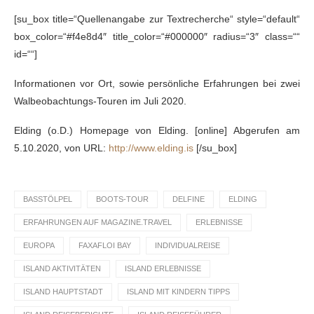
[su_box title=“Quellenangabe zur Textrecherche“ style=“default“
box_color=“#f4e8d4″ title_color=“#000000″ radius=“3″ class=““
id=““]
Informationen vor Ort, sowie persönliche Erfahrungen bei zwei
Walbeobachtungs-Touren im Juli 2020.
Elding (o.D.) Homepage von Elding. [online] Abgerufen am
5.10.2020, von URL:
http://www.elding.is
[/su_box]
BASSTÖLPEL
BOOTS-TOUR
DELFINE
ELDING
ERFAHRUNGEN AUF MAGAZINE.TRAVEL
ERLEBNISSE
EUROPA
FAXAFLOI BAY
INDIVIDUALREISE
ISLAND AKTIVITÄTEN
ISLAND ERLEBNISSE
ISLAND HAUPTSTADT
ISLAND MIT KINDERN TIPPS