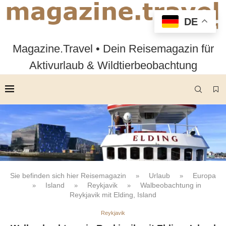
DE
Magazine.Travel • Dein Reisemagazin für
Aktivurlaub & Wildtierbeobachtung
Sie befinden sich hier
Reisemagazin
Urlaub
Europa
»
»
Island
Reykjavik
Walbeobachtung in
»
»
»
Reykjavik mit Elding, Island
Reykjavik