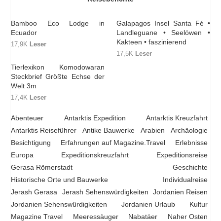
Bamboo Eco Lodge in
Galapagos Insel Santa Fé •
Ecuador
Landleguane • Seelöwen •
Kakteen • faszinierend
17,9K
Leser
17,5K
Leser
Tierlexikon Komodowaran
Steckbrief Größte Echse der
Welt 3m
17,4K
Leser
Abenteuer
Antarktis Expedition
Antarktis Kreuzfahrt
Antarktis Reiseführer
Antike Bauwerke
Arabien
Archäologie
Besichtigung
Erfahrungen auf Magazine.Travel
Erlebnisse
Europa
Expeditionskreuzfahrt
Expeditionsreise
Gerasa Römerstadt
Geschichte
Historische Orte und Bauwerke
Individualreise
Jerash Gerasa
Jerash Sehenswürdigkeiten
Jordanien Reisen
Jordanien Sehenswürdigkeiten
Jordanien Urlaub
Kultur
Magazine Travel
Meeressäuger
Nabatäer
Naher Osten