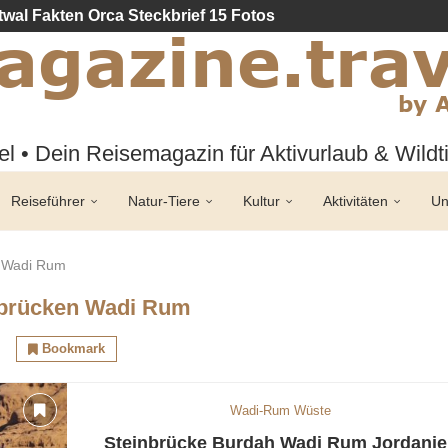
twal Fakten Orca Steckbrief 15 Fotos
l • Dein Reisemagazin für Aktivurlaub & Wild
Reiseführer
Natur-Tiere
Kultur
Aktivitäten
Un
n Wadi Rum
nbrücken Wadi Rum
Bookmark
Wadi-Rum Wüste
Steinbrücke Burdah Wadi Rum Jordanie