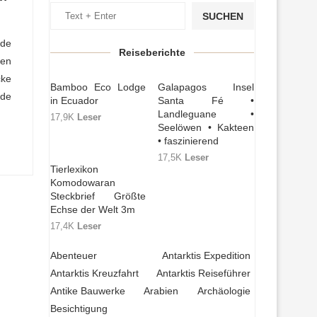
SUCHEN
nde
Reiseberichte
en
cke
Bamboo Eco Lodge
Galapagos Insel
nde
in Ecuador
Santa Fé •
Landleguane •
17,9K
Leser
Seelöwen • Kakteen
• faszinierend
17,5K
Leser
Tierlexikon
Komodowaran
Steckbrief Größte
Echse der Welt 3m
17,4K
Leser
Abenteuer
Antarktis Expedition
Antarktis Kreuzfahrt
Antarktis Reiseführer
Antike Bauwerke
Arabien
Archäologie
Besichtigung