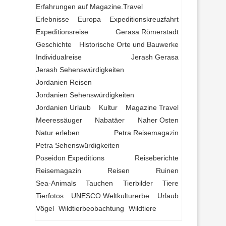
Erfahrungen auf Magazine.Travel
Erlebnisse
Europa
Expeditionskreuzfahrt
Expeditionsreise
Gerasa Römerstadt
Geschichte
Historische Orte und Bauwerke
Individualreise
Jerash Gerasa
Jerash Sehenswürdigkeiten
Jordanien Reisen
Jordanien Sehenswürdigkeiten
Jordanien Urlaub
Kultur
Magazine Travel
Meeressäuger
Nabatäer
Naher Osten
Natur erleben
Petra Reisemagazin
Petra Sehenswürdigkeiten
Poseidon Expeditions
Reiseberichte
Reisemagazin
Reisen
Ruinen
Sea-Animals
Tauchen
Tierbilder
Tiere
Tierfotos
UNESCO Weltkulturerbe
Urlaub
Vögel
Wildtierbeobachtung
Wildtiere