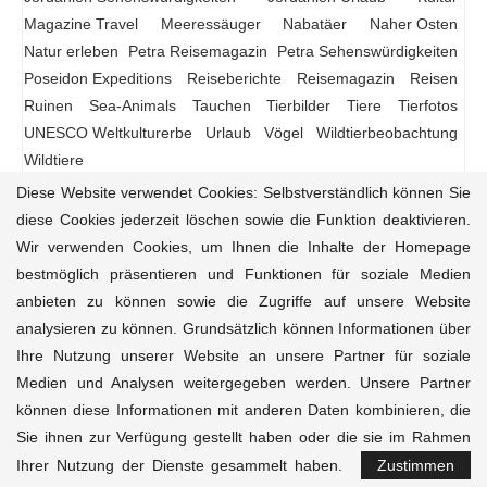
Magazine Travel
Meeressäuger
Nabatäer
Naher Osten
Natur erleben
Petra Reisemagazin
Petra Sehenswürdigkeiten
Poseidon Expeditions
Reiseberichte
Reisemagazin
Reisen
Ruinen
Sea-Animals
Tauchen
Tierbilder
Tiere
Tierfotos
UNESCO Weltkulturerbe
Urlaub
Vögel
Wildtierbeobachtung
Wildtiere
Diese Website verwendet Cookies: Selbstverständlich können Sie
diese Cookies jederzeit löschen sowie die Funktion deaktivieren.
Wir verwenden Cookies, um Ihnen die Inhalte der Homepage
Reisemagazin
Reiseziele
Reiseführer
Natur-Tiere
bestmöglich präsentieren und Funktionen für soziale Medien
Kultur
Aktivitäten
Unterkünfte
Kontakt
anbieten zu können sowie die Zugriffe auf unsere Website
analysieren zu können. Grundsätzlich können Informationen über
© 2020-2025 Magazine.Travel • Dein Kompass für
einzigartigen, ethischen Reisejournalismus • Powered
Ihre Nutzung unserer Website an unsere Partner für soziale
Internethilfe
• Design & Inspiration durch
Platux
Kunst mit
Medien und Analysen weitergegeben werden. Unsere Partner
sozialem Impact für The Peace Nexus. Alle Rechte
können diese Informationen mit anderen Daten kombinieren, die
vorbehalten.
Sie ihnen zur Verfügung gestellt haben oder die sie im Rahmen
Ihrer Nutzung der Dienste gesammelt haben.
Zustimmen