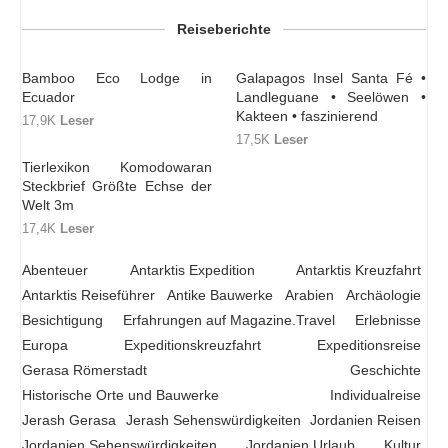
Reiseberichte
Bamboo Eco Lodge in
Galapagos Insel Santa Fé •
Ecuador
Landleguane • Seelöwen •
Kakteen • faszinierend
17,9K
Leser
17,5K
Leser
Tierlexikon Komodowaran
Steckbrief Größte Echse der
Welt 3m
17,4K
Leser
Abenteuer
Antarktis Expedition
Antarktis Kreuzfahrt
Antarktis Reiseführer
Antike Bauwerke
Arabien
Archäologie
Besichtigung
Erfahrungen auf Magazine.Travel
Erlebnisse
Europa
Expeditionskreuzfahrt
Expeditionsreise
Gerasa Römerstadt
Geschichte
Historische Orte und Bauwerke
Individualreise
Jerash Gerasa
Jerash Sehenswürdigkeiten
Jordanien Reisen
Jordanien Sehenswürdigkeiten
Jordanien Urlaub
Kultur