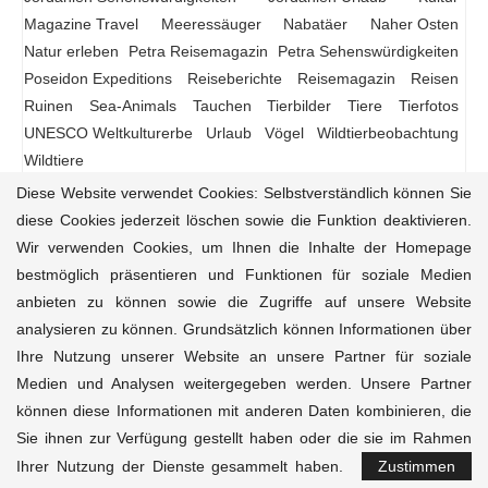
Magazine Travel
Meeressäuger
Nabatäer
Naher Osten
Natur erleben
Petra Reisemagazin
Petra Sehenswürdigkeiten
Poseidon Expeditions
Reiseberichte
Reisemagazin
Reisen
Ruinen
Sea-Animals
Tauchen
Tierbilder
Tiere
Tierfotos
UNESCO Weltkulturerbe
Urlaub
Vögel
Wildtierbeobachtung
Wildtiere
Diese Website verwendet Cookies: Selbstverständlich können Sie
diese Cookies jederzeit löschen sowie die Funktion deaktivieren.
Wir verwenden Cookies, um Ihnen die Inhalte der Homepage
Reisemagazin
Reiseziele
Reiseführer
Natur-Tiere
bestmöglich präsentieren und Funktionen für soziale Medien
Kultur
Aktivitäten
Unterkünfte
Kontakt
anbieten zu können sowie die Zugriffe auf unsere Website
analysieren zu können. Grundsätzlich können Informationen über
© 2020-2025 Magazine.Travel • Dein Kompass für
einzigartigen, ethischen Reisejournalismus • Powered
Ihre Nutzung unserer Website an unsere Partner für soziale
Internethilfe
• Design & Inspiration durch
Platux
Kunst mit
Medien und Analysen weitergegeben werden. Unsere Partner
sozialem Impact für The Peace Nexus. Alle Rechte
können diese Informationen mit anderen Daten kombinieren, die
vorbehalten.
Sie ihnen zur Verfügung gestellt haben oder die sie im Rahmen
Ihrer Nutzung der Dienste gesammelt haben.
Zustimmen