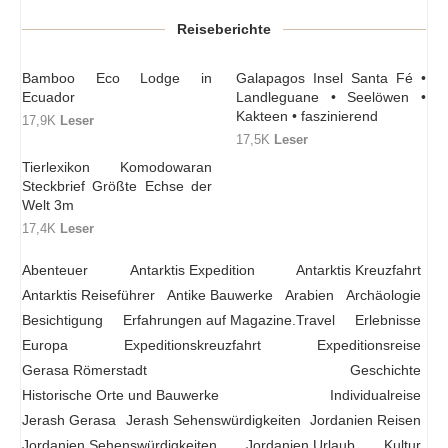
Reiseberichte
Bamboo Eco Lodge in
Galapagos Insel Santa Fé •
Ecuador
Landleguane • Seelöwen •
Kakteen • faszinierend
17,9K
Leser
17,5K
Leser
Tierlexikon Komodowaran
Steckbrief Größte Echse der
Welt 3m
17,4K
Leser
Abenteuer
Antarktis Expedition
Antarktis Kreuzfahrt
Antarktis Reiseführer
Antike Bauwerke
Arabien
Archäologie
Besichtigung
Erfahrungen auf Magazine.Travel
Erlebnisse
Europa
Expeditionskreuzfahrt
Expeditionsreise
Gerasa Römerstadt
Geschichte
Historische Orte und Bauwerke
Individualreise
Jerash Gerasa
Jerash Sehenswürdigkeiten
Jordanien Reisen
Jordanien Sehenswürdigkeiten
Jordanien Urlaub
Kultur