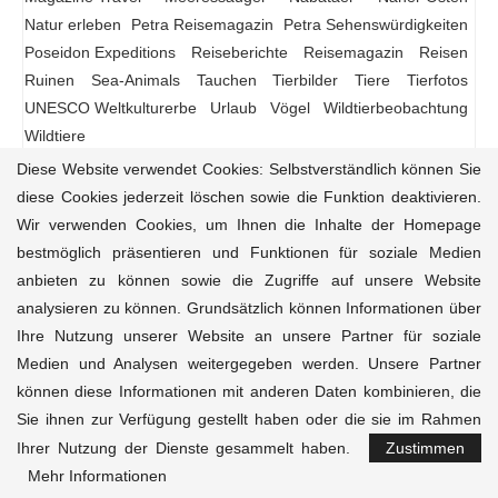
Natur erleben
Petra Reisemagazin
Petra Sehenswürdigkeiten
Poseidon Expeditions
Reiseberichte
Reisemagazin
Reisen
Ruinen
Sea-Animals
Tauchen
Tierbilder
Tiere
Tierfotos
UNESCO Weltkulturerbe
Urlaub
Vögel
Wildtierbeobachtung
Wildtiere
Diese Website verwendet Cookies: Selbstverständlich können Sie
diese Cookies jederzeit löschen sowie die Funktion deaktivieren.
Wir verwenden Cookies, um Ihnen die Inhalte der Homepage
Reisemagazin
Reiseziele
Reiseführer
Natur-Tiere
bestmöglich präsentieren und Funktionen für soziale Medien
Kultur
Aktivitäten
Unterkünfte
Kontakt
anbieten zu können sowie die Zugriffe auf unsere Website
analysieren zu können. Grundsätzlich können Informationen über
© 2020-2025 Magazine.Travel • Dein Kompass für
einzigartigen, ethischen Reisejournalismus • Powered
Ihre Nutzung unserer Website an unsere Partner für soziale
Internethilfe
• Design & Inspiration durch
Platux
Kunst mit
Medien und Analysen weitergegeben werden. Unsere Partner
sozialem Impact für The Peace Nexus. Alle Rechte
können diese Informationen mit anderen Daten kombinieren, die
vorbehalten.
Sie ihnen zur Verfügung gestellt haben oder die sie im Rahmen
Ihrer Nutzung der Dienste gesammelt haben.
Zustimmen
ZURÜCK NACH OBEN
Mehr Informationen