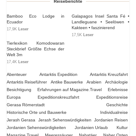
Reiseberichte
Bamboo Eco Lodge in
Galapagos Insel Santa Fé •
Ecuador
Landleguane • Seelöwen •
Kakteen • faszinierend
17,9K
Leser
17,5K
Leser
Tierlexikon Komodowaran
Steckbrief Größte Echse der
Welt 3m
17,4K
Leser
Abenteuer
Antarktis Expedition
Antarktis Kreuzfahrt
Antarktis Reiseführer
Antike Bauwerke
Arabien
Archäologie
Besichtigung
Erfahrungen auf Magazine.Travel
Erlebnisse
Europa
Expeditionskreuzfahrt
Expeditionsreise
Gerasa Römerstadt
Geschichte
Historische Orte und Bauwerke
Individualreise
Jerash Gerasa
Jerash Sehenswürdigkeiten
Jordanien Reisen
Jordanien Sehenswürdigkeiten
Jordanien Urlaub
Kultur
Magazine Travel
Meeressäuger
Nabatäer
Naher Osten