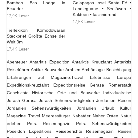
Bamboo Eco Lodge in
Galapagos Insel Santa Fé •
Ecuador
Landleguane • Seelöwen •
Kakteen • faszinierend
17,9K
Leser
17,5K
Leser
Tierlexikon Komodowaran
Steckbrief Größte Echse der
Welt 3m
17,4K
Leser
Abenteuer
Antarktis Expedition
Antarktis Kreuzfahrt
Antarktis
Reiseführer
Antike Bauwerke
Arabien
Archäologie
Besichtigung
Erfahrungen auf Magazine.Travel
Erlebnisse
Europa
Expeditionskreuzfahrt
Expeditionsreise
Gerasa Römerstadt
Geschichte
Historische Orte und Bauwerke
Individualreise
Jerash Gerasa
Jerash Sehenswürdigkeiten
Jordanien Reisen
Jordanien Sehenswürdigkeiten
Jordanien Urlaub
Kultur
Magazine Travel
Meeressäuger
Nabatäer
Naher Osten
Natur
erleben
Petra Reisemagazin
Petra Sehenswürdigkeiten
Poseidon Expeditions
Reiseberichte
Reisemagazin
Reisen