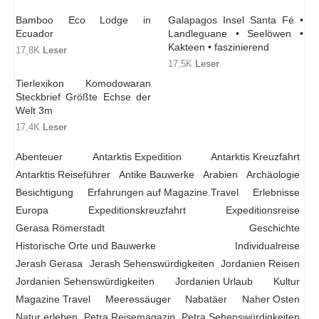
Bamboo Eco Lodge in
Galapagos Insel Santa Fé •
Ecuador
Landleguane • Seelöwen •
Kakteen • faszinierend
17,8K
Leser
17,5K
Leser
Tierlexikon Komodowaran
Steckbrief Größte Echse der
Welt 3m
17,4K
Leser
Abenteuer
Antarktis Expedition
Antarktis Kreuzfahrt
Antarktis Reiseführer
Antike Bauwerke
Arabien
Archäologie
Besichtigung
Erfahrungen auf Magazine.Travel
Erlebnisse
Europa
Expeditionskreuzfahrt
Expeditionsreise
Gerasa Römerstadt
Geschichte
Historische Orte und Bauwerke
Individualreise
Jerash Gerasa
Jerash Sehenswürdigkeiten
Jordanien Reisen
Jordanien Sehenswürdigkeiten
Jordanien Urlaub
Kultur
Magazine Travel
Meeressäuger
Nabatäer
Naher Osten
Natur erleben
Petra Reisemagazin
Petra Sehenswürdigkeiten