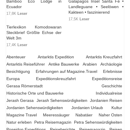
Bamboo Eco Lodge in
Galapagos Insel Santa Fé •
Ecuador
Landleguane • Seelöwen •
Kakteen • faszinierend
17,8K
Leser
17,5K
Leser
Tierlexikon Komodowaran
Steckbrief Größte Echse der
Welt 3m
17,4K
Leser
Abenteuer
Antarktis Expedition
Antarktis Kreuzfahrt
Antarktis Reiseführer
Antike Bauwerke
Arabien
Archäologie
Besichtigung
Erfahrungen auf Magazine.Travel
Erlebnisse
Europa
Expeditionskreuzfahrt
Expeditionsreise
Gerasa Römerstadt
Geschichte
Historische Orte und Bauwerke
Individualreise
Jerash Gerasa
Jerash Sehenswürdigkeiten
Jordanien Reisen
Jordanien Sehenswürdigkeiten
Jordanien Urlaub
Kultur
Magazine Travel
Meeressäuger
Nabatäer
Naher Osten
Natur erleben
Petra Reisemagazin
Petra Sehenswürdigkeiten
Poseidon Expeditions
Reiseberichte
Reisemagazin
Reisen