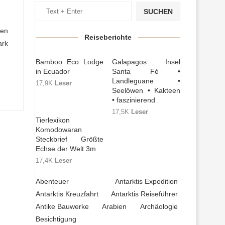
SUCHEN
ten
Reiseberichte
ark
Bamboo Eco Lodge
Galapagos Insel
in Ecuador
Santa Fé •
Landleguane •
17,9K
Leser
Seelöwen • Kakteen
• faszinierend
17,5K
Leser
Tierlexikon
Komodowaran
Steckbrief Größte
Echse der Welt 3m
17,4K
Leser
Abenteuer
Antarktis Expedition
Antarktis Kreuzfahrt
Antarktis Reiseführer
Antike Bauwerke
Arabien
Archäologie
Besichtigung