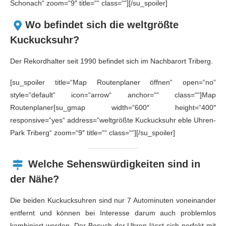
Schonach“ zoom=“9″ title=““ class=““][/su_spoiler]
Wo befindet sich die weltgrößte
Kuckucksuhr?
Der Rekordhalter seit 1990 befindet sich im Nachbarort Triberg.
[su_spoiler title=“Map Routenplaner öffnen“ open=“no“
style=“default“ icon=“arrow“ anchor=““ class=““]Map
Routenplaner[su_gmap width=“600″ height=“400″
responsive=“yes“ address=“weltgrößte Kuckucksuhr eble Uhren-
Park Triberg“ zoom=“9″ title=““ class=““][/su_spoiler]
Welche Sehenswürdigkeiten sind in
der Nähe?
Die beiden Kuckucksuhren sind nur 7 Autominuten voneinander
entfernt und können bei Interesse darum auch problemlos
kombiniert werden. Der Besuch der Uhren lässt sich perfekt mit