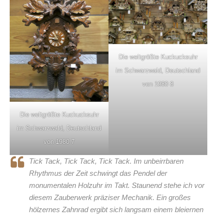
Die weltgrößte Kuckucksuhr
im Schwarzwald, Deutschland
von 1980 8
Die weltgrößte Kuckucksuhr
im Schwarzwald, Deutschland
von 1980 7
Tick Tack, Tick Tack, Tick Tack. Im unbeirrbaren
Rhythmus der Zeit schwingt das Pendel der
monumentalen Holzuhr im Takt. Staunend stehe ich vor
diesem Zauberwerk präziser Mechanik. Ein großes
hölzernes Zahnrad ergibt sich langsam einem bleiernen