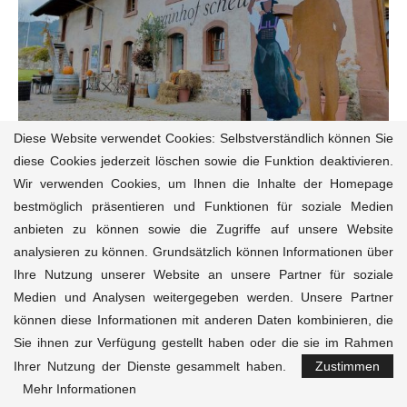
Diese Website verwendet Cookies: Selbstverständlich können Sie
diese Cookies jederzeit löschen sowie die Funktion deaktivieren.
Übernachtung in der Rainhof Scheune im...
Wir verwenden Cookies, um Ihnen die Inhalte der Homepage
bestmöglich präsentieren und Funktionen für soziale Medien
anbieten zu können sowie die Zugriffe auf unsere Website
analysieren zu können. Grundsätzlich können Informationen über
Ihre Nutzung unserer Website an unsere Partner für soziale
Medien und Analysen weitergegeben werden. Unsere Partner
können diese Informationen mit anderen Daten kombinieren, die
Reisemagazin
Reiseziele
Reiseführer
Natur-Tiere
Sie ihnen zur Verfügung gestellt haben oder die sie im Rahmen
Kultur
Aktivitäten
Unterkünfte
Kontakt
Ihrer Nutzung der Dienste gesammelt haben.
Zustimmen
Mehr Informationen
© 2020-2025 Magazine.Travel • Dein Kompass für