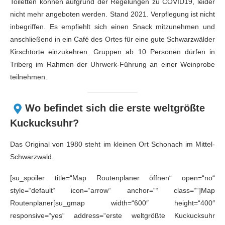
Toiletten können aufgrund der Regelungen zu COVID19, leider
nicht mehr angeboten werden. Stand 2021. Verpflegung ist nicht
inbegriffen. Es empfiehlt sich einen Snack mitzunehmen und
anschließend in ein Café des Ortes für eine gute Schwarzwälder
Kirschtorte einzukehren. Gruppen ab 10 Personen dürfen in
Triberg im Rahmen der Uhrwerk-Führung an einer Weinprobe
teilnehmen.
Wo befindet sich die erste weltgrößte
Kuckucksuhr?
Das Original von 1980 steht im kleinen Ort Schonach im Mittel-
Schwarzwald.
[su_spoiler title=“Map Routenplaner öffnen“ open=“no“
style=“default“ icon=“arrow“ anchor=““ class=““]Map
Routenplaner[su_gmap width=“600″ height=“400″
responsive=“yes“ address=“erste weltgrößte Kuckucksuhr