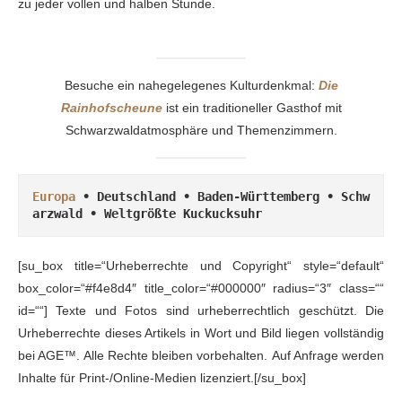
zu jeder vollen und halben Stunde.
Besuche ein nahegelegenes Kulturdenkmal:
Die
Rainhofscheune
ist ein traditioneller Gasthof mit
Schwarzwaldatmosphäre und Themenzimmern.
Europa
 • Deutschland • Baden-Württemberg • Schw
arzwald • Weltgrößte Kuckucksuhr
[su_box title=“Urheberrechte und Copyright“ style=“default“
box_color=“#f4e8d4″ title_color=“#000000″ radius=“3″ class=““
id=““] Texte und Fotos sind urheberrechtlich geschützt. Die
Urheberrechte dieses Artikels in Wort und Bild liegen vollständig
bei AGE™. Alle Rechte bleiben vorbehalten. Auf Anfrage werden
Inhalte für Print-/Online-Medien lizenziert.[/su_box]