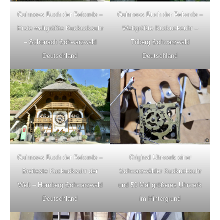
Guinness Buch der Rekorde –
Guinness Buch der Rekorde –
Erste weltgrößte Kuckucksuhr
Weltgrößte Kuckucksuhr –
– Schonach Schwarzwald
Triberg Schwarzwald
Deutschland
Deutschland
Guinness Buch der Rekorde –
Original Uhrwerk einer
Breiteste Kuckucksuhr der
Schwarzwälder Kuckucksuhr
Welt – Hornberg Schwarzwald
und 50 Mal größeres Uhrwerk
Deutschland
im Hintergrund