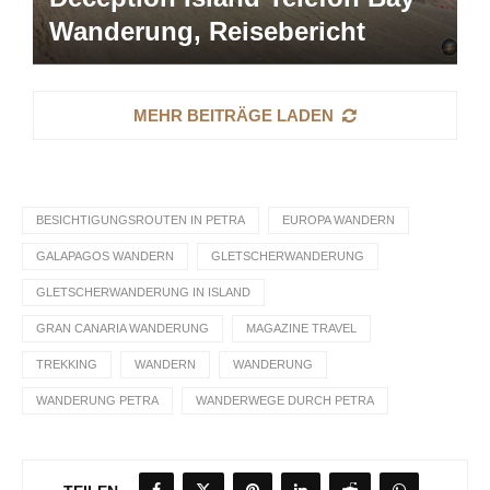
Wanderung, Reisebericht
MEHR BEITRÄGE LADEN
BESICHTIGUNGSROUTEN IN PETRA
EUROPA WANDERN
GALAPAGOS WANDERN
GLETSCHERWANDERUNG
GLETSCHERWANDERUNG IN ISLAND
GRAN CANARIA WANDERUNG
MAGAZINE TRAVEL
TREKKING
WANDERN
WANDERUNG
WANDERUNG PETRA
WANDERWEGE DURCH PETRA